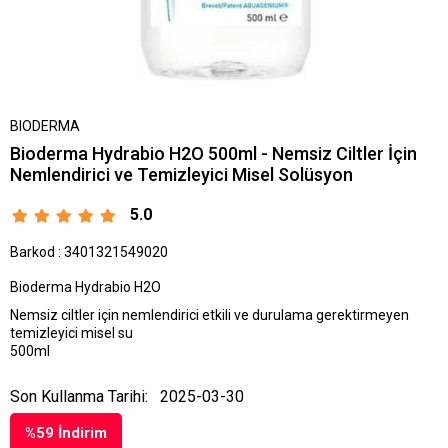
BIODERMA
Bioderma Hydrabio H2O 500ml - Nemsiz Ciltler İçin
Nemlendirici ve Temizleyici Misel Solüsyon
5.0
Barkod
:
3401321549020
Bioderma Hydrabio H2O
Nemsiz ciltler için nemlendirici etkili ve durulama gerektirmeyen
temizleyici misel su
500ml
Son Kullanma Tarihi:
2025-03-30
%
59
İndirim