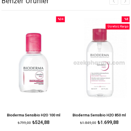
Benzer Ürünler
%34
%8
İndirim
İndirim
Ücretsiz Kargo
rim
%34İndirim
%8İndi
Bioderma Sensibio H2O 100 ml
Bioderma Sensibio H2O 850 ml
₺524,88
₺1.699,88
₺799,00
₺1.849,00