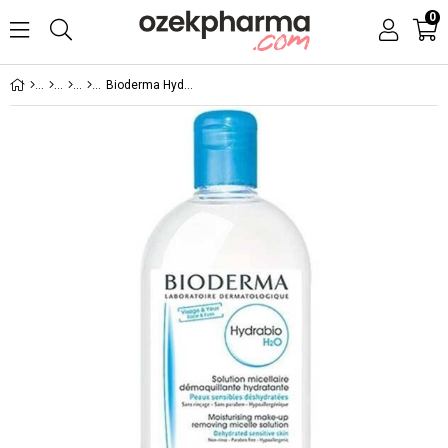
0
Bioderma Hydrabio H2O 500ml - Nemsiz Ciltler İçin Nemlendirici ve Temizleyici Misel Solüsyon