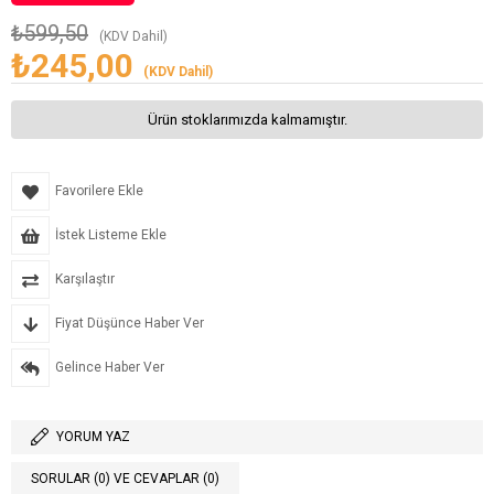
₺599,50
(KDV Dahil)
₺245,00
(KDV Dahil)
Ürün stoklarımızda kalmamıştır.
Favorilere Ekle
İstek Listeme Ekle
Karşılaştır
Fiyat Düşünce Haber Ver
Gelince Haber Ver
YORUM YAZ
SORULAR (0) VE CEVAPLAR (0)