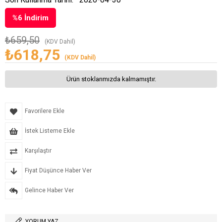
%
6
İndirim
₺659,50
(KDV Dahil)
₺618,75
(KDV Dahil)
Ürün stoklarımızda kalmamıştır.
Favorilere Ekle
İstek Listeme Ekle
Karşılaştır
Fiyat Düşünce Haber Ver
Gelince Haber Ver
YORUM YAZ