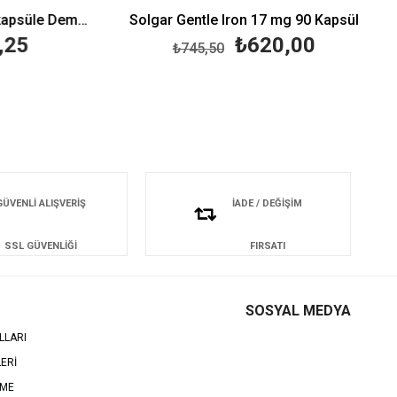
Wellcare Kidsfer Mikroenkapsüle Demir Takviye Edici Gıda 30 ml
Solgar Gentle Iron 17 mg 90 Kapsül
25
₺620,00
₺745,50
GÜVENLİ ALIŞVERİŞ
İADE / DEĞİŞİM
SSL GÜVENLİĞİ
FIRSATI
SOSYAL MEDYA
LLARI
LERİ
EME