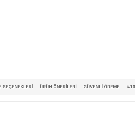
 SEÇENEKLERI
ÜRÜN ÖNERILERI
GÜVENLI ÖDEME
%10