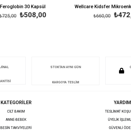
eroglobin 30 Kapsül
₺508,00
₺472,
25,00
₺660,00
JİNAL
STOKTAN AYNI GÜN
ANTİSİ
KARGOYA TESLİM
KATEGORİLER
YARDIM
CİLT BAKIM
TESLİMAT KOŞU
ANNE-BEBEK
ÜYELİK İŞLEM
BESİN TAKVİYELERİ
GÜVENLİ ÖD