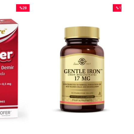
%28
%17
İndirim
İndirim
%28İndirim
%17İndirim