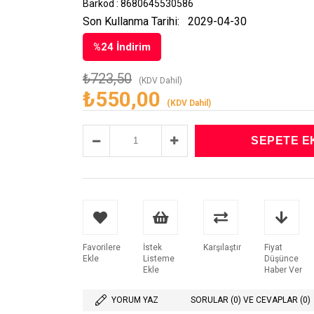
Barkod
:
8680645530586
Son Kullanma Tarihi:
2029-04-30
%
24
İndirim
₺723,50
(KDV Dahil)
₺550,00
(KDV Dahil)
Favorilere
İstek
Karşılaştır
Fiyat
Ekle
Listeme
Düşünce
Ekle
Haber Ver
YORUM YAZ
SORULAR (0) VE CEVAPLAR (0)