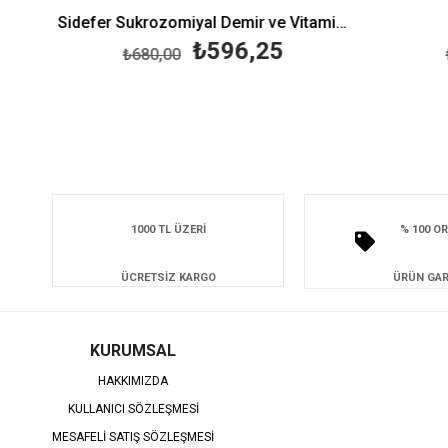
Sidefer Sukrozomiyal Demir ve Vitamin İçeren Takviye Edici Gıda
F
₺596,25
₺680,00
₺7
1000 TL ÜZERİ
% 100 OR
ÜCRETSİZ KARGO
ÜRÜN GAR
KURUMSAL
HAKKIMIZDA
KULLANICI SÖZLEŞMESİ
MESAFELİ SATIŞ SÖZLEŞMESİ