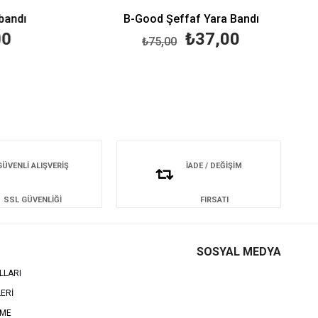
andı
B-Good Şeffaf Yara Bandı
0
₺37,00
₺75,00
GÜVENLİ ALIŞVERİŞ
İADE / DEĞİŞİM
SSL GÜVENLİĞİ
FIRSATI
SOSYAL MEDYA
LLARI
LERİ
EME