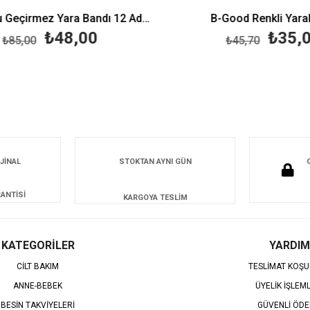
B Good Su Geçirmez Yara Bandı 12 Adet
B-Good Renkli Yarab
₺48,00
₺35,0
₺85,00
₺45,70
JİNAL
STOKTAN AYNI GÜN
ANTİSİ
KARGOYA TESLİM
KATEGORİLER
YARDIM
CİLT BAKIM
TESLİMAT KOŞU
ANNE-BEBEK
ÜYELİK İŞLEM
BESİN TAKVİYELERİ
GÜVENLİ ÖD