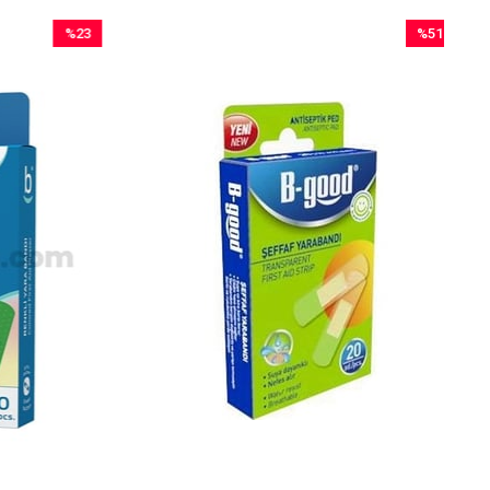
%23
%51
İndirim
İndirim
%23İndirim
%51İndirim