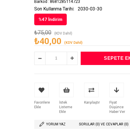
Barkod
:
8681285114723
Son Kullanma Tarihi:
2030-03-30
%
47
İndirim
₺75,00
(KDV Dahil)
₺40,00
(KDV Dahil)
Favorilere
İstek
Karşılaştır
Fiyat
Ekle
Listeme
Düşünce
Ekle
Haber Ver
YORUM YAZ
SORULAR (0) VE CEVAPLAR (0)