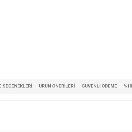
 SEÇENEKLERI
ÜRÜN ÖNERILERI
GÜVENLI ÖDEME
%10