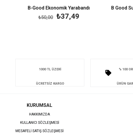
B-Good Ekonomik Yarabandı
₺37,49
₺50,00
1000 TL ÜZERİ
% 100 OR
ÜCRETSİZ KARGO
ÜRÜN GAR
KURUMSAL
HAKKIMIZDA
KULLANICI SÖZLEŞMESİ
MESAFELİ SATIŞ SÖZLEŞMESİ