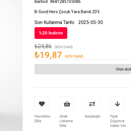
Barkod
:
8681285103086
B-Good Hero Çocuk Yara Bandı 20'li
Son Kullanma Tarihi:
2025-05-30
%
20
İndirim
₺24,86
(KDV Dahil)
₺19,87
(KDV Dahil)
Ürün sto
Favorilere
İstek
Karşılaştır
Fiyat
Ekle
Listeme
Düşünce
Ekle
Haber Ver