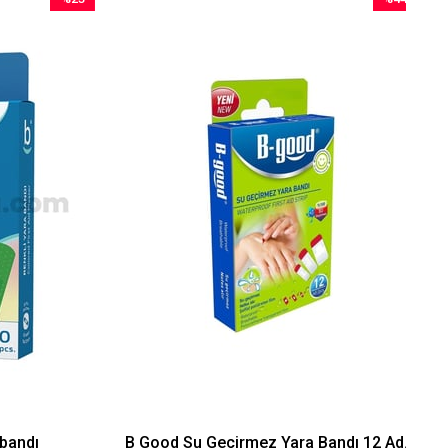
İndirim
İndirim
%23İndirim
%44İndirim
andı
B Good Su Geçirmez Yara Bandı 12 Adet