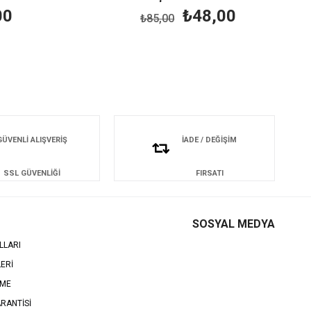
0
₺48,00
₺85,00
GÜVENLİ ALIŞVERİŞ
İADE / DEĞİŞİM
SSL GÜVENLİĞİ
FIRSATI
SOSYAL MEDYA
LLARI
LERİ
EME
RANTİSİ