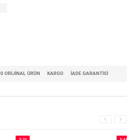
0 ORIJINAL ÜRÜN
KARGO
İADE GARANTISI
%23
%44