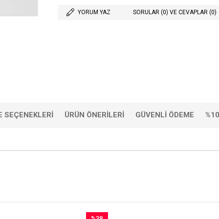
YORUM YAZ
SORULAR (0) VE CEVAPLAR (0)
 SEÇENEKLERI
ÜRÜN ÖNERILERI
GÜVENLI ÖDEME
%10
%38