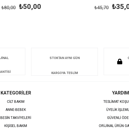
₺50,00
₺35,0
₺80,00
₺45,70
JİNAL
STOKTAN AYNI GÜN
ANTİSİ
KARGOYA TESLİM
KATEGORİLER
YARDIM
CİLT BAKIM
TESLİMAT KOŞU
ANNE-BEBEK
ÜYELİK İŞLEM
BESİN TAKVİYELERİ
GÜVENLİ ÖD
KİŞİSEL BAKIM
ORİJİNAL ÜRÜN GA