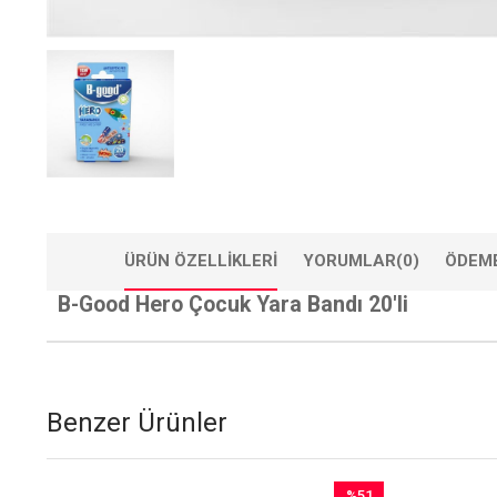
ÜRÜN ÖZELLIKLERI
YORUMLAR
(0)
ÖDEME
B-Good Hero Çocuk Yara Bandı 20'li
Benzer Ürünler
5
%51