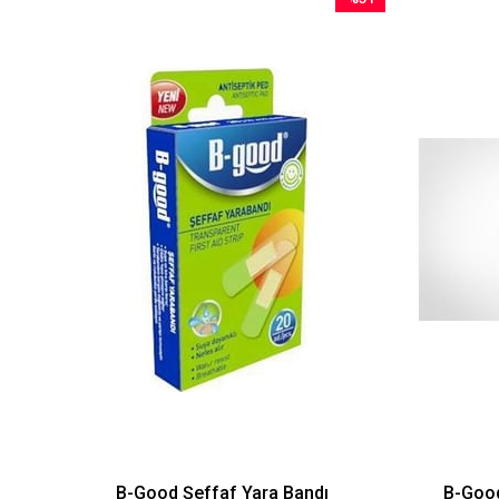
im
İndirim
dirim
%51İndirim
B-Good Şeffaf Yara Bandı
B-Good 