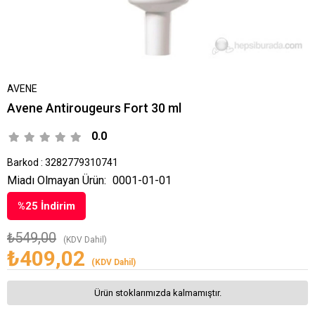
AVENE
Avene Antirougeurs Fort 30 ml
0.0
Barkod
:
3282779310741
Miadı Olmayan Ürün:
0001-01-01
%
25
İndirim
₺549,00
(KDV Dahil)
₺409,02
(KDV Dahil)
Ürün stoklarımızda kalmamıştır.