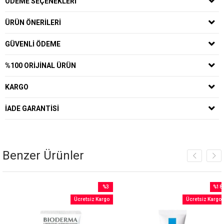
ÖDEME SEÇENEKLERI
ÜRÜN ÖNERILERI
GÜVENLI ÖDEME
%100 ORIJINAL ÜRÜN
KARGO
İADE GARANTISI
Benzer Ürünler
%3
%18
m
İndirim
İndiri
Ücretsiz Kargo
Ücretsiz Kargo
rim
%3İndirim
%18İnd