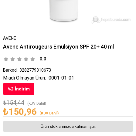
AVENE
Avene Antirougeurs Emülsiyon SPF 20+ 40 ml
0.0
Barkod
:
3282779310673
Miadı Olmayan Ürün:
0001-01-01
%
2
İndirim
₺154,44
(KDV Dahil)
₺150,96
(KDV Dahil)
Ürün stoklarımızda kalmamıştır.