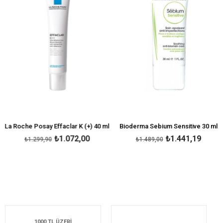
La Roche Posay Effaclar K (+) 40 ml
Bioderma Sebium Sensitive 30 ml
₺1.072,00
₺1.441,19
₺1.299,90
₺1.489,00
1000 TL ÜZERİ