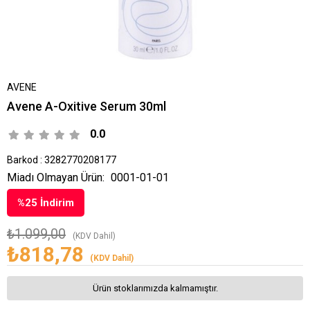
AVENE
Avene A-Oxitive Serum 30ml
0.0
Barkod
:
3282770208177
Miadı Olmayan Ürün:
0001-01-01
%
25
İndirim
₺1.099,00
(KDV Dahil)
₺818,78
(KDV Dahil)
Ürün stoklarımızda kalmamıştır.