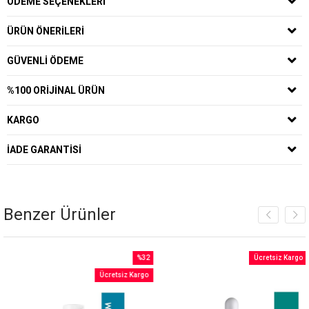
ÖDEME SEÇENEKLERI
ÜRÜN ÖNERILERI
GÜVENLI ÖDEME
%100 ORIJINAL ÜRÜN
KARGO
İADE GARANTISI
Benzer Ürünler
%32
Ücretsiz Kargo
İndirim
Ücretsiz Kargo
irim
%32İndirim